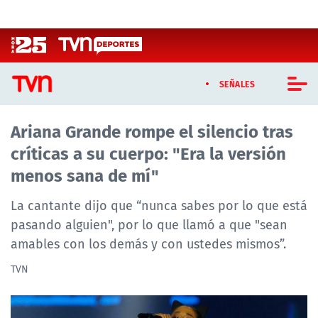
Click acá para ir directamente al contenido
SEÑALES
Ariana Grande rompe el silencio tras
CASTING MASTERCHEF CHILE
críticas a su cuerpo: "Era la versión
CASTING TVN VERTICAL
menos sana de mí"
TVN VERTICAL
La cantante dijo que “nunca sabes por lo que está
pasando alguien", por lo que llamó a que "sean
TVN PLAY
amables con los demás y con ustedes mismos”.
PROGRAMAS
TVN
TELESERIES