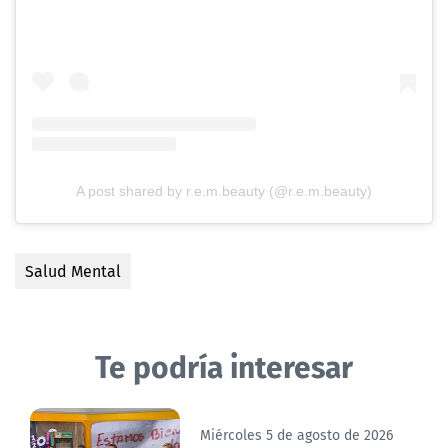
A post shared by r.e.m.beauty (@r.e.m.beauty)
Salud Mental
Te podría interesar
Miércoles 5 de agosto de 2026