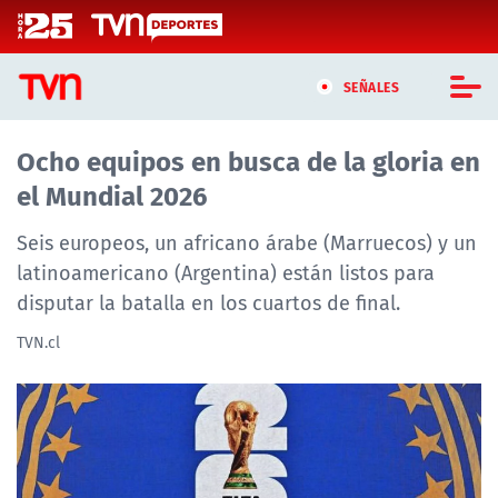
Click acá para ir directamente al contenido
SEÑALES
Ocho equipos en busca de la gloria en
CASTING MASTERCHEF CHILE
el Mundial 2026
CASTING TVN VERTICAL
Seis europeos, un africano árabe (Marruecos) y un
TVN VERTICAL
latinoamericano (Argentina) están listos para
disputar la batalla en los cuartos de final.
TVN PLAY
TVN.cl
PROGRAMAS
TELESERIES
NTV