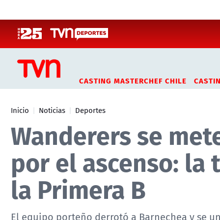
Click acá para ir directamente al contenido
CASTING MASTERCHEF CHILE
CASTI
Inicio
Noticias
Deportes
Wanderers se mete
por el ascenso: la
la Primera B
El equipo porteño derrotó a Barnechea y se uni