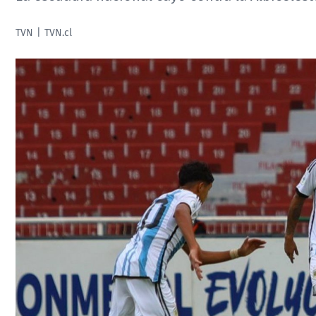
TVN
TVN.cl