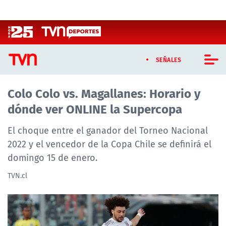
Click acá para ir directamente al contenido
SEÑALES
Colo Colo vs. Magallanes: Horario y
CASTING MASTERCHEF CHILE
dónde ver ONLINE la Supercopa
CASTING TVN VERTICAL
El choque entre el ganador del Torneo Nacional
TVN VERTICAL
2022 y el vencedor de la Copa Chile se definirá el
domingo 15 de enero.
TVN PLAY
TVN.cl
PROGRAMAS
TELESERIES