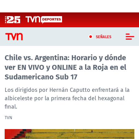
Click acá para ir directamente al contenido
SEÑALES
Chile vs. Argentina: Horario y dónde
CASTING MASTERCHEF CHILE
ver EN VIVO y ONLINE a la Roja en el
CASTING TVN VERTICAL
Sudamericano Sub 17
TVN VERTICAL
Los dirigidos por Hernán Caputto enfrentará a la
albiceleste por la primera fecha del hexagonal
TVN PLAY
final.
PROGRAMAS
TVN
TELESERIES