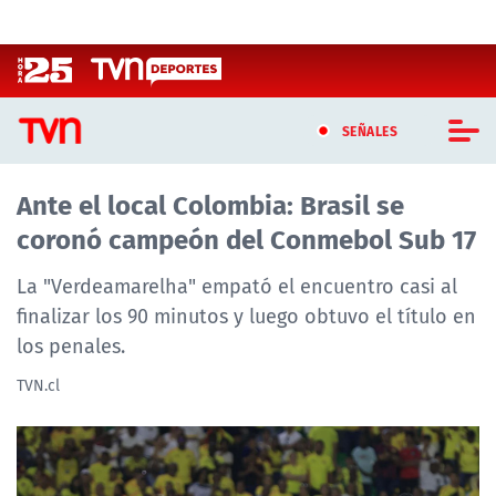
Click acá para ir directamente al contenido
SEÑALES
Ante el local Colombia: Brasil se
CASTING MASTERCHEF CHILE
coronó campeón del Conmebol Sub 17
CASTING TVN VERTICAL
La "Verdeamarelha" empató el encuentro casi al
TVN VERTICAL
finalizar los 90 minutos y luego obtuvo el título en
los penales.
TVN PLAY
TVN.cl
PROGRAMAS
TELESERIES