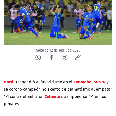
NTV
ACTUALIDAD Y TENDENCIAS
CORPORATIVO Y TRANSPARENCIA
CANAL DE DENUNCIAS
Sábado 12 de abril de 2025
ÁREA DE PROYECTOS
Brasil
Conmebol Sub 17
respondió al favoritismo en el
y
se coronó campeón no exento de dramatismo al empatar
Colombia
1-1 contra el anfitrión
e imponerse 4-1 en los
penales.