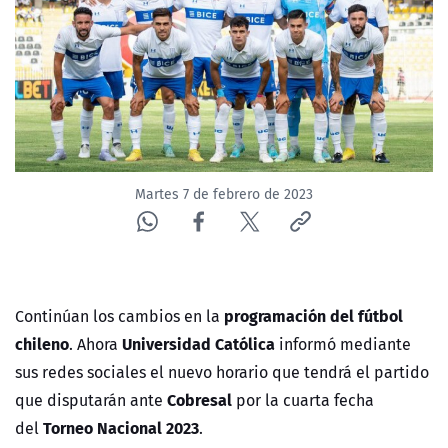
NTV
ACTUALIDAD Y TENDENCIAS
CORPORATIVO Y TRANSPARENCIA
CANAL DE DENUNCIAS
Martes 7 de febrero de 2023
ÁREA DE PROYECTOS
programación del fútbol
Continúan los cambios en la
chileno
Universidad Católica
. Ahora
informó mediante
sus redes sociales el nuevo horario que tendrá el partido
Cobresal
que disputarán ante
por la cuarta fecha
Torneo Nacional 2023
del
.