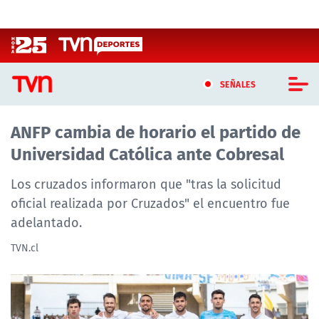
Click acá para ir directamente al contenido
SEÑALES
ANFP cambia de horario el partido de
CASTING MASTERCHEF CHILE
Universidad Católica ante Cobresal
CASTING TVN VERTICAL
Los cruzados informaron que "tras la solicitud
TVN VERTICAL
oficial realizada por Cruzados" el encuentro fue
adelantado.
TVN PLAY
TVN.cl
PROGRAMAS
TELESERIES