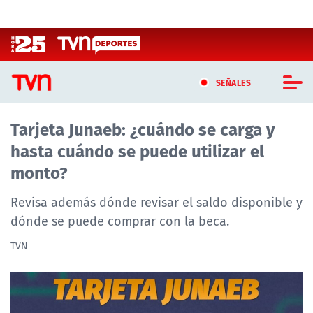
Click acá para ir directamente al contenido
SEÑALES
Tarjeta Junaeb: ¿cuándo se carga y
CASTING MASTERCHEF CHILE
hasta cuándo se puede utilizar el
CASTING TVN VERTICAL
monto?
TVN VERTICAL
Revisa además dónde revisar el saldo disponible y
dónde se puede comprar con la beca.
TVN PLAY
TVN
PROGRAMAS
TELESERIES