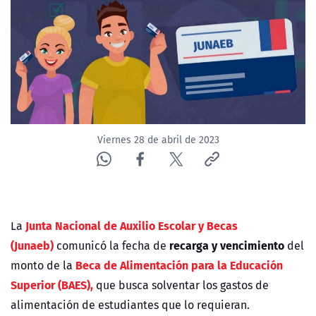
NTV
ACTUALIDAD Y TENDENCIAS
CORPORATIVO Y TRANSPARENCIA
CANAL DE DENUNCIAS
Viernes 28 de abril de 2023
ÁREA DE PROYECTOS
Junta Nacional de Auxilio Escolar y Becas
La
(Junaeb)
recarga y vencimiento
comunicó la fecha de
del
Beca de Alimentación para la Educación
monto de la
Superior (BAES),
que busca solventar los gastos de
alimentación de estudiantes que lo requieran.