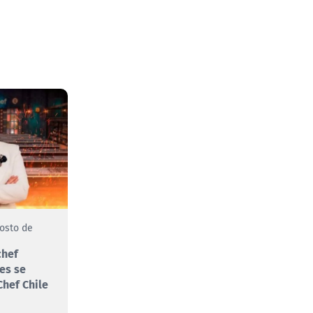
gosto de
chef
es se
hef Chile