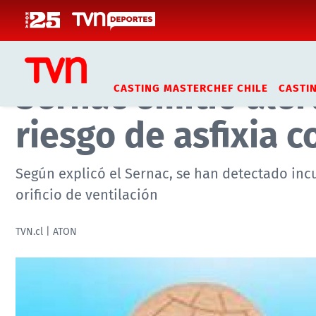
Click acá para ir directamente al contenido
Inicio
Noticias
Datos y Servicios
Sernac emitió aler
CASTING MASTERCHEF CHILE
CASTI
riesgo de asfixia 
Según explicó el Sernac, se han detectado in
orificio de ventilación
TVN.cl | ATON