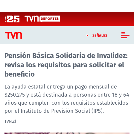
Click acá para ir directamente al contenido
SEÑALES
Pensión Básica Solidaria de Invalidez:
CASTING MASTERCHEF CHILE
revisa los requisitos para solicitar el
CASTING TVN VERTICAL
beneficio
TVN VERTICAL
La ayuda estatal entrega un pago mensual de
$250.275 y está destinada a personas entre 18 y 64
TVN PLAY
años que cumplen con los requisitos establecidos
por el Instituto de Previsión Social (IPS).
PROGRAMAS
TVN.cl
TELESERIES