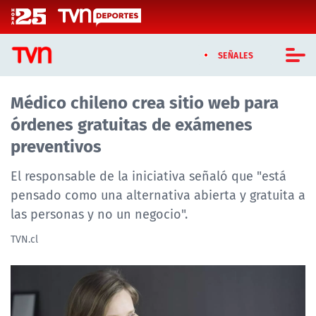
Click acá para ir directamente al contenido
SEÑALES
Médico chileno crea sitio web para
CASTING MASTERCHEF CHILE
órdenes gratuitas de exámenes
CASTING TVN VERTICAL
preventivos
TVN VERTICAL
El responsable de la iniciativa señaló que "está
pensado como una alternativa abierta y gratuita a
TVN PLAY
las personas y no un negocio".
PROGRAMAS
TVN.cl
TELESERIES
NTV