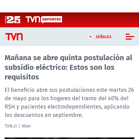
Click acá para ir directamente al contenido
SEÑALES
Mañana se abre quinta postulación al
CASTING MASTERCHEF CHILE
subsidio eléctrico: Estos son los
CASTING TVN VERTICAL
requisitos
TVN VERTICAL
El beneficio abre sus postulaciones este martes 26
de mayo para los hogares del tramo del 40% del
TVN PLAY
RSH y pacientes electrodependientes, aplicando
los descuentos en septiembre.
PROGRAMAS
TVN.cl
Aton
TELESERIES