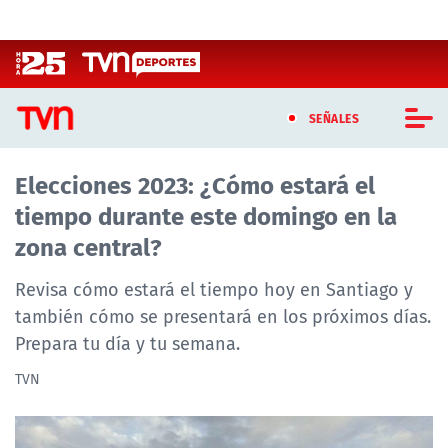
Click acá para ir directamente al contenido
SEÑALES
Elecciones 2023: ¿Cómo estará el
CASTING MASTERCHEF CHILE
tiempo durante este domingo en la
CASTING TVN VERTICAL
zona central?
TVN VERTICAL
Revisa cómo estará el tiempo hoy en Santiago y
también cómo se presentará en los próximos días.
TVN PLAY
Prepara tu día y tu semana.
PROGRAMAS
TVN
TELESERIES