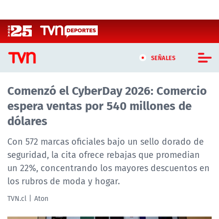
Click acá para ir directamente al contenido
SEÑALES
Comenzó el CyberDay 2026: Comercio
CASTING MASTERCHEF CHILE
espera ventas por 540 millones de
CASTING TVN VERTICAL
dólares
TVN VERTICAL
Con 572 marcas oficiales bajo un sello dorado de
seguridad, la cita ofrece rebajas que promedian
TVN PLAY
un 22%, concentrando los mayores descuentos en
los rubros de moda y hogar.
PROGRAMAS
TVN.cl
Aton
TELESERIES