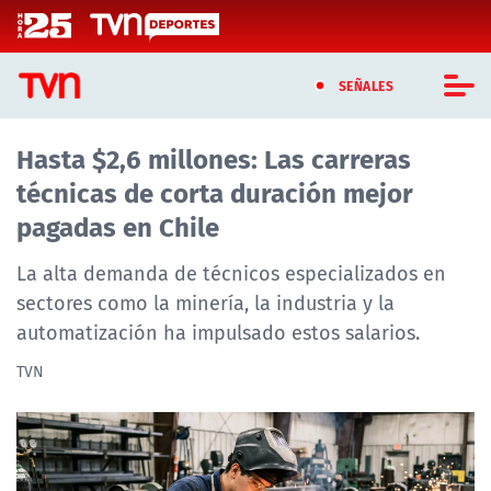
Click acá para ir directamente al contenido
SEÑALES
Hasta $2,6 millones: Las carreras
CASTING MASTERCHEF CHILE
técnicas de corta duración mejor
CASTING TVN VERTICAL
pagadas en Chile
TVN VERTICAL
La alta demanda de técnicos especializados en
sectores como la minería, la industria y la
TVN PLAY
automatización ha impulsado estos salarios.
PROGRAMAS
TVN
TELESERIES
NTV