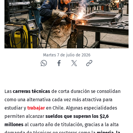
ACTUALIDAD Y TENDENCIAS
CORPORATIVO Y TRANSPARENCIA
CANAL DE DENUNCIAS
Martes 7 de julio de 2026
ÁREA DE PROYECTOS
carreras técnicas
Las
de corta duración se consolidan
como una alternativa cada vez más atractiva para
trabajar
estudiar y
en Chile. Algunas especialidades
sueldos que superan los $2,6
permiten alcanzar
millones
al cuarto año de titulación, gracias a la alta
minería, la
demanda de técnicos en sectores como la