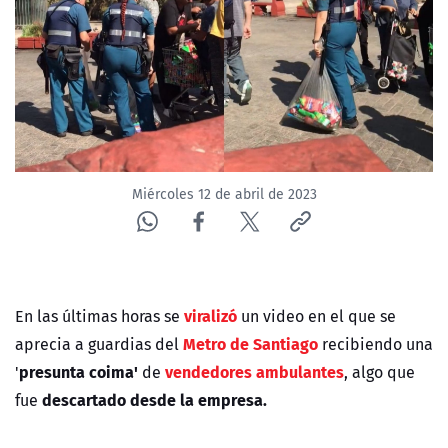
NTV
ACTUALIDAD Y TENDENCIAS
CORPORATIVO Y TRANSPARENCIA
CANAL DE DENUNCIAS
Miércoles 12 de abril de 2023
ÁREA DE PROYECTOS
viralizó
En las últimas horas se
un video en el que se
Metro de Santiago
aprecia a guardias del
recibiendo una
presunta coima'
vendedores ambulantes
'
de
, algo que
descartado desde la empresa.
fue