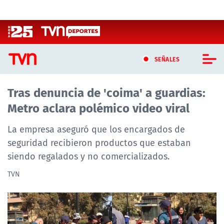
Click acá para ir directamente al contenido
SEÑALES
Tras denuncia de 'coima' a guardias:
CASTING MASTERCHEF CHILE
Metro aclara polémico video viral
CASTING TVN VERTICAL
La empresa aseguró que los encargados de
TVN VERTICAL
seguridad recibieron productos que estaban
siendo regalados y no comercializados.
TVN PLAY
TVN
PROGRAMAS
TELESERIES