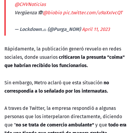
@CHVNoticias
Vergüenza 🙈
@biobio
pic.twitter.com/u9aXxIvcQT
— Lockdown🧢 (@Purga_NOM)
April 11, 2023
Rápidamente, la publicación generó revuelo en redes
criticaron la presunta "coima"
sociales, donde usuarios
que habrían recibido los funcionarios.
no
Sin embargo, Metro aclaró que esta situación
correspondía a lo señalado por los internautas.
A traves de Twitter, la empresa respondió a algunas
personas que los interpelaron directamente, diciendo
no se trata de comercio ambulante"
todo era
que "
y que
"de una tienda que entregó de manera gratuita