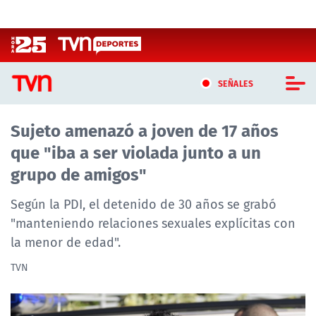
Click acá para ir directamente al contenido
SEÑALES
Sujeto amenazó a joven de 17 años
CASTING MASTERCHEF CHILE
que "iba a ser violada junto a un
CASTING TVN VERTICAL
grupo de amigos"
TVN VERTICAL
Según la PDI, el detenido de 30 años se grabó
"manteniendo relaciones sexuales explícitas con
TVN PLAY
la menor de edad".
PROGRAMAS
TVN
TELESERIES