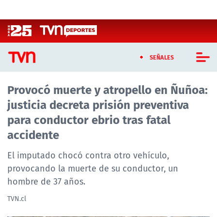
Click acá para ir directamente al contenido
SEÑALES
Provocó muerte y atropello en Ñuñoa:
CASTING MASTERCHEF CHILE
justicia decreta prisión preventiva
CASTING TVN VERTICAL
para conductor ebrio tras fatal
accidente
TVN VERTICAL
El imputado chocó contra otro vehículo,
TVN PLAY
provocando la muerte de su conductor, un
hombre de 37 años.
PROGRAMAS
TVN.cl
TELESERIES