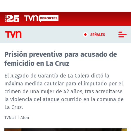
Click acá para ir directamente al contenido
SEÑALES
Prisión preventiva para acusado de
CASTING MASTERCHEF CHILE
femicidio en La Cruz
CASTING TVN VERTICAL
El Juzgado de Garantía de La Calera dictó la
TVN VERTICAL
máxima medida cautelar para el imputado por el
crimen de una mujer de 42 años, tras acreditarse
TVN PLAY
la violencia del ataque ocurrido en la comuna de
La Cruz.
PROGRAMAS
TVN.cl
Aton
TELESERIES