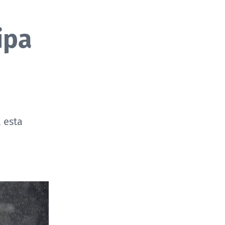
ipa
 esta