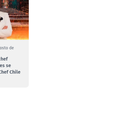
gosto de
chef
es se
hef Chile