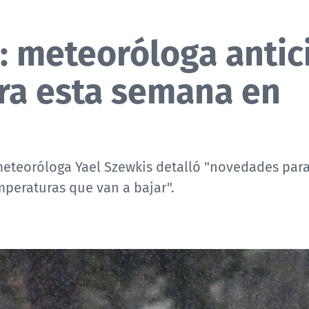
a: meteoróloga antic
ara esta semana en
meteoróloga Yael Szewkis detalló "novedades para
mperaturas que van a bajar".