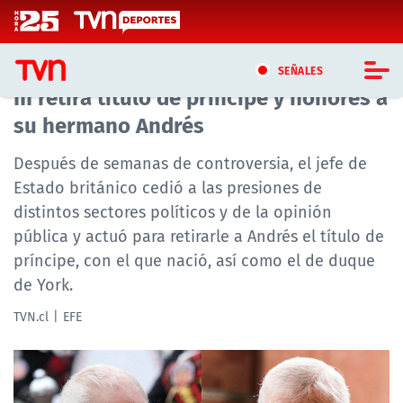
Click acá para ir directamente al contenido
Por vínculos con Epstein: Rey Carlos
SEÑALES
III retira título de príncipe y honores a
su hermano Andrés
CASTING MASTERCHEF CHILE
Después de semanas de controversia, el jefe de
CASTING TVN VERTICAL
Estado británico cedió a las presiones de
distintos sectores políticos y de la opinión
TVN VERTICAL
pública y actuó para retirarle a Andrés el título de
TVN PLAY
príncipe, con el que nació, así como el de duque
de York.
PROGRAMAS
TVN.cl
EFE
TELESERIES
NTV