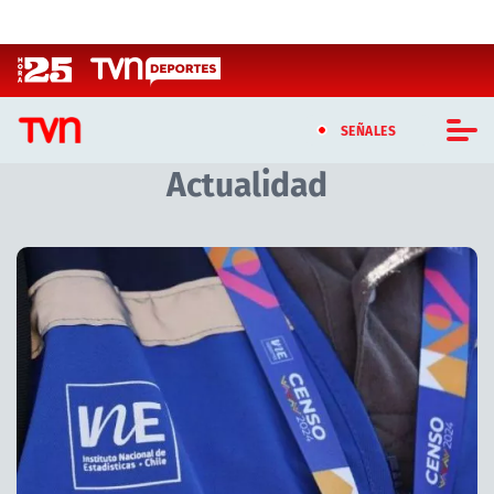
Click acá para ir directamente al contenido
SEÑALES
Actualidad
CASTING MASTERCHEF CHILE
CASTING TVN VERTICAL
Artículos relacionados con Actualidad
TVN VERTICAL
TVN PLAY
PROGRAMAS
TELESERIES