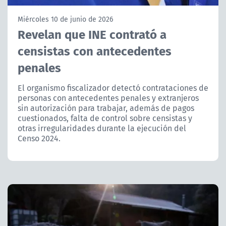
NTV
Miércoles 10 de junio de 2026
Revelan que INE contrató a
ACTUALIDAD Y TENDENCIAS
censistas con antecedentes
penales
CORPORATIVO Y TRANSPARENCIA
El organismo fiscalizador detectó contrataciones de
CANAL DE DENUNCIAS
personas con antecedentes penales y extranjeros
sin autorización para trabajar, además de pagos
ÁREA DE PROYECTOS
cuestionados, falta de control sobre censistas y
otras irregularidades durante la ejecución del
Censo 2024.