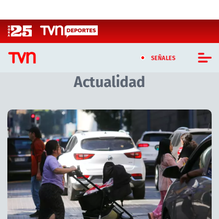
Click acá para ir directamente al contenido
SEÑALES
Actualidad
CASTING MASTERCHEF CHILE
CASTING TVN VERTICAL
Artículos relacionados con Actualidad
TVN VERTICAL
TVN PLAY
PROGRAMAS
TELESERIES