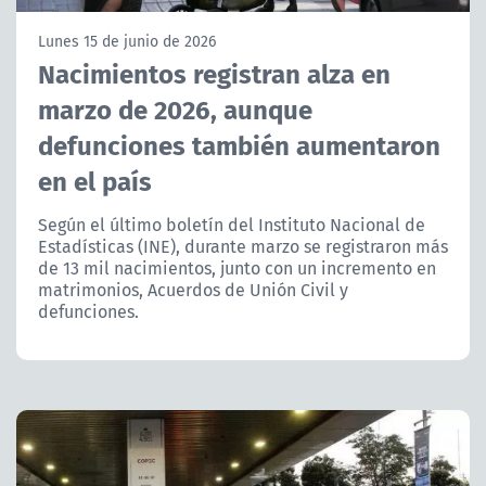
NTV
Lunes 15 de junio de 2026
Nacimientos registran alza en
ACTUALIDAD Y TENDENCIAS
marzo de 2026, aunque
defunciones también aumentaron
CORPORATIVO Y TRANSPARENCIA
en el país
CANAL DE DENUNCIAS
Según el último boletín del Instituto Nacional de
Estadísticas (INE), durante marzo se registraron más
ÁREA DE PROYECTOS
de 13 mil nacimientos, junto con un incremento en
matrimonios, Acuerdos de Unión Civil y
defunciones.