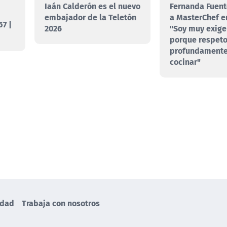
Iaán Calderón es el nuevo
Fernanda Fuent
embajador de la Teletón
a MasterChef e
7 |
2026
"Soy muy exige
porque respet
profundamente
cocinar"
idad
Trabaja con nosotros