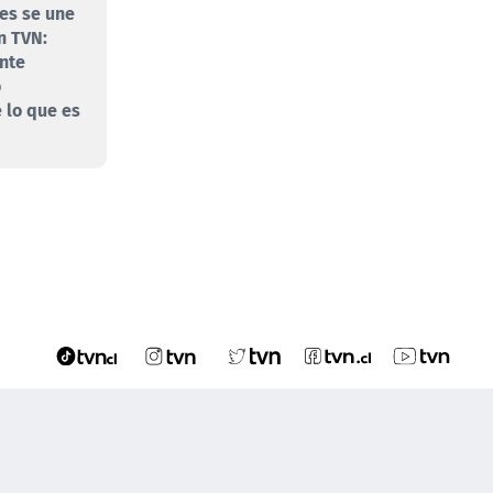
es se une
n TVN:
nte
o
 lo que es