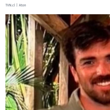
TVN.cl
Aton