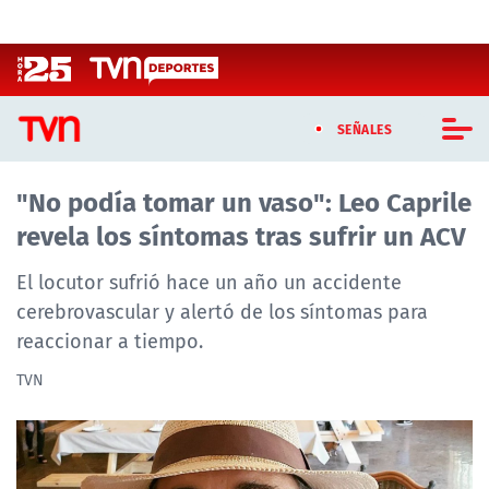
Click acá para ir directamente al contenido
SEÑALES
"No podía tomar un vaso": Leo Caprile
CASTING MASTERCHEF CHILE
revela los síntomas tras sufrir un ACV
CASTING TVN VERTICAL
El locutor sufrió hace un año un accidente
TVN VERTICAL
cerebrovascular y alertó de los síntomas para
reaccionar a tiempo.
TVN PLAY
TVN
PROGRAMAS
TELESERIES