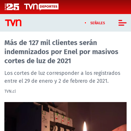
Click acá para ir directamente al contenido
SEÑALES
Más de 127 mil clientes serán
CASTING MASTERCHEF CHILE
indemnizados por Enel por masivos
CASTING TVN VERTICAL
cortes de luz de 2021
TVN VERTICAL
Los cortes de luz corresponder a los registrados
entre el 29 de enero y 2 de febrero de 2021.
TVN PLAY
TVN.cl
PROGRAMAS
TELESERIES
NTV