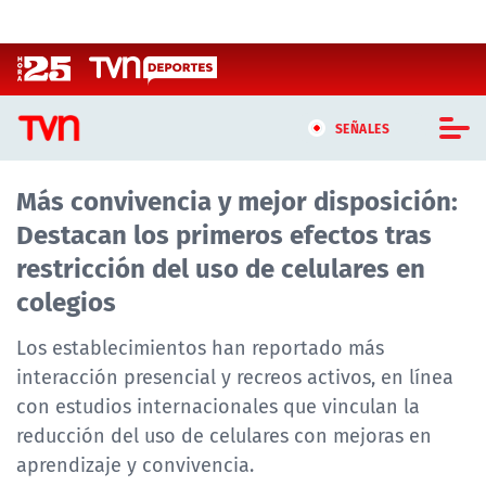
Click acá para ir directamente al contenido
SEÑALES
Más convivencia y mejor disposición:
CASTING MASTERCHEF CHILE
Destacan los primeros efectos tras
CASTING TVN VERTICAL
restricción del uso de celulares en
colegios
TVN VERTICAL
Los establecimientos han reportado más
TVN PLAY
interacción presencial y recreos activos, en línea
con estudios internacionales que vinculan la
PROGRAMAS
reducción del uso de celulares con mejoras en
TELESERIES
aprendizaje y convivencia.