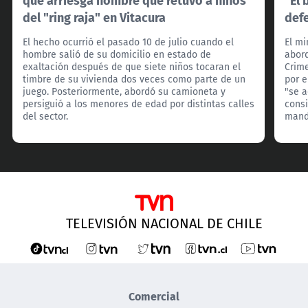
del "ring raja" en Vitacura
def
El hecho ocurrió el pasado 10 de julio cuando el
El mi
hombre salió de su domicilio en estado de
abord
exaltación después de que siete niños tocaran el
Crim
timbre de su vivienda dos veces como parte de un
por e
juego. Posteriormente, abordó su camioneta y
"se 
persiguió a los menores de edad por distintas calles
consi
del sector.
manda
TELEVISIÓN NACIONAL DE CHILE
Comercial