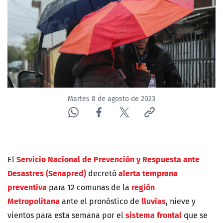
NTV
ACTUALIDAD Y TENDENCIAS
CORPORATIVO Y TRANSPARENCIA
CANAL DE DENUNCIAS
Martes 8 de agosto de 2023
ÁREA DE PROYECTOS
Servicio Nacional de Prevención y Respuesta ante
El
Desastres (Senapred)
alerta temprana
decretó
preventiva
región
para 12 comunas de la
Metropolitana
lluvias
ante el pronóstico de
, nieve y
sistema frontal
vientos para esta semana por el
que se