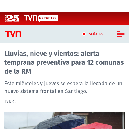
Click acá para ir directamente al contenido
SEÑALES
Lluvias, nieve y vientos: alerta
CASTING MASTERCHEF CHILE
temprana preventiva para 12 comunas
CASTING TVN VERTICAL
de la RM
TVN VERTICAL
Este miércoles y jueves se espera la llegada de un
nuevo sistema frontal en Santiago.
TVN PLAY
TVN.cl
PROGRAMAS
TELESERIES