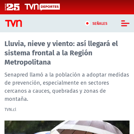
Click acá para ir directamente al contenido
SEÑALES
Lluvia, nieve y viento: así llegará el
CASTING MASTERCHEF CHILE
sistema frontal a la Región
CASTING TVN VERTICAL
Metropolitana
TVN VERTICAL
Senapred llamó a la población a adoptar medidas
de prevención, especialmente en sectores
TVN PLAY
cercanos a cauces, quebradas y zonas de
montaña.
PROGRAMAS
TVN.cl
TELESERIES
NTV