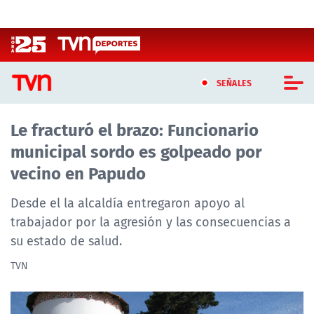
Click acá para ir directamente al contenido
SEÑALES
Le fracturó el brazo: Funcionario
CASTING MASTERCHEF CHILE
municipal sordo es golpeado por
CASTING TVN VERTICAL
vecino en Papudo
TVN VERTICAL
Desde el la alcaldía entregaron apoyo al
trabajador por la agresión y las consecuencias a
TVN PLAY
su estado de salud.
PROGRAMAS
TVN
TELESERIES