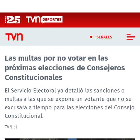
Click acá para ir directamente al contenido
SEÑALES
Las multas por no votar en las
CASTING MASTERCHEF CHILE
próximas elecciones de Consejeros
CASTING TVN VERTICAL
Constitucionales
TVN VERTICAL
El Servicio Electoral ya detalló las sanciones o
multas a las que se expone un votante que no se
TVN PLAY
excusara a tiempo para las elecciones del Consejo
Constitucional.
PROGRAMAS
TVN.cl
TELESERIES