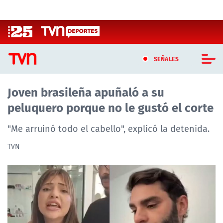
Click acá para ir directamente al contenido
SEÑALES
Joven brasileña apuñaló a su
CASTING MASTERCHEF CHILE
peluquero porque no le gustó el corte
CASTING TVN VERTICAL
"Me arruinó todo el cabello", explicó la detenida.
TVN VERTICAL
TVN
TVN PLAY
PROGRAMAS
TELESERIES