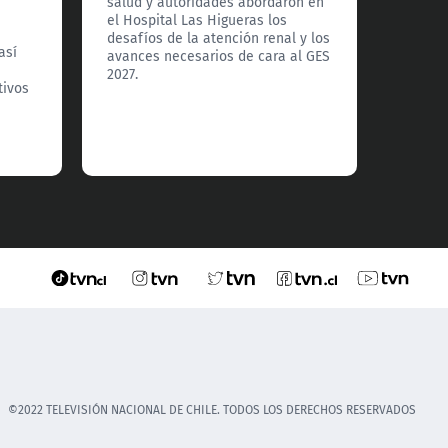
salud y autoridades abordaron en
De acu
el Hospital Las Higueras los
el deli
desafíos de la atención renal y los
víctim
así
avances necesarios de cara al GES
denunc
2027.
logró 
tivos
alcance
©2022 TELEVISIÓN NACIONAL DE CHILE. TODOS LOS DERECHOS RESERVADOS