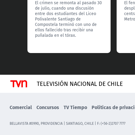
El crimen se remonta al pasado 30
El fe
de julio, cuando una discusión
despl
entre dos estudiantes del Liceo
centr
Polivalente Santiago de
Metro
Compostela terminó con uno de
ellos fallecido tras recibir una
puñalada en el tórax.
TELEVISIÓN NACIONAL DE CHILE
Comercial
Concursos
TV Tiempo
Políticas de privac
BELLAVISTA #0990, PROVIDENCIA | SANTIAGO, CHILE | F: (+56-2)2707 7777