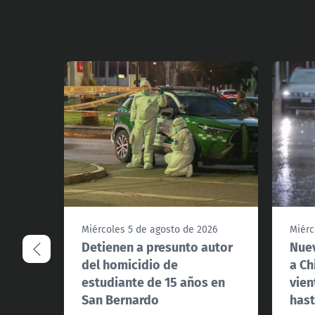
Miércoles 5 de agosto de 2026
Miérc
Detienen a presunto autor
Nuev
del homicidio de
a Ch
estudiante de 15 años en
vien
San Bernardo
hast