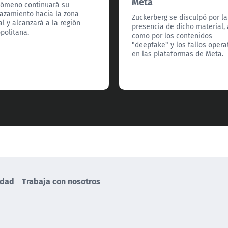
Meta
nómeno continuará su
azamiento hacia la zona
Zuckerberg se disculpó por la
al y alcanzará a la región
presencia de dicho material, 
politana.
como por los contenidos
"deepfake" y los fallos opera
en las plataformas de Meta.
idad
Trabaja con nosotros