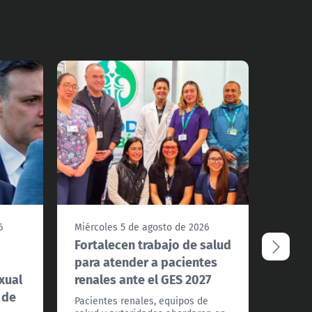
6
Miércoles 5 de agosto de 2026
Miérco
Fortalecen trabajo de salud
Qued
para atender a pacientes
hombr
xual
renales ante el GES 2027
prófu
 de
hijas
Pacientes renales, equipos de