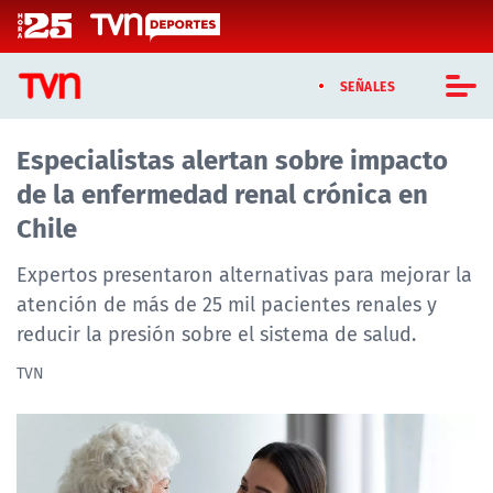
Click acá para ir directamente al contenido
SEÑALES
Especialistas alertan sobre impacto
CASTING MASTERCHEF CHILE
de la enfermedad renal crónica en
CASTING TVN VERTICAL
Chile
TVN VERTICAL
Expertos presentaron alternativas para mejorar la
atención de más de 25 mil pacientes renales y
TVN PLAY
reducir la presión sobre el sistema de salud.
PROGRAMAS
TVN
TELESERIES
NTV