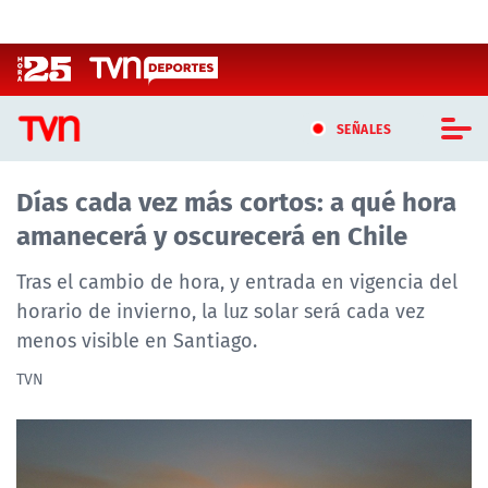
Click acá para ir directamente al contenido
SEÑALES
Días cada vez más cortos: a qué hora
CASTING MASTERCHEF CHILE
amanecerá y oscurecerá en Chile
CASTING TVN VERTICAL
Tras el cambio de hora, y entrada en vigencia del
TVN VERTICAL
horario de invierno, la luz solar será cada vez
menos visible en Santiago.
TVN PLAY
TVN
PROGRAMAS
TELESERIES