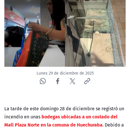
NTV
ACTUALIDAD Y TENDENCIAS
CORPORATIVO Y TRANSPARENCIA
CANAL DE DENUNCIAS
ÁREA DE PROYECTOS
Lunes 29 de diciembre de 2025
La tarde de este domingo 28 de diciembre se registró un
bodegas ubicadas a un costado del
incendio en unas
Mall Plaza Norte en la comuna de Huechuraba.
Debido a