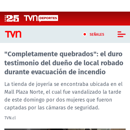
Click acá para ir directamente al contenido
SEÑALES
"Completamente quebrados": el duro
CASTING MASTERCHEF CHILE
testimonio del dueño de local robado
CASTING TVN VERTICAL
durante evacuación de incendio
TVN VERTICAL
La tienda de joyería se encontraba ubicada en el
Mall Plaza Norte, el cual fue vandalizado la tarde
TVN PLAY
de este domingo por dos mujeres que fueron
captadas por las cámaras de seguridad.
PROGRAMAS
TVN.cl
TELESERIES