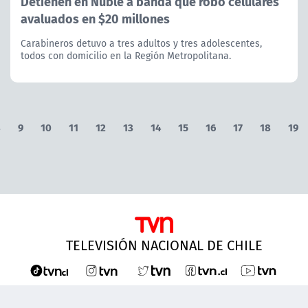
Detienen en Ñuble a banda que robó celulares
avaluados en $20 millones
Carabineros detuvo a tres adultos y tres adolescentes,
todos con domicilio en la Región Metropolitana.
8
9
10
11
12
13
14
15
16
17
18
19
TELEVISIÓN NACIONAL DE CHILE