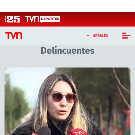
Click acá para ir directamente al contenido
SEÑALES
Delincuentes
CASTING MASTERCHEF CHILE
CASTING TVN VERTICAL
Artículos relacionados con Delincuentes
TVN VERTICAL
TVN PLAY
PROGRAMAS
TELESERIES