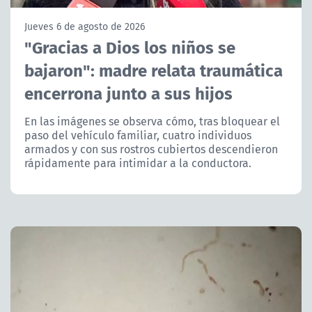
NTV
Jueves 6 de agosto de 2026
"Gracias a Dios los niños se
ACTUALIDAD Y TENDENCIAS
bajaron": madre relata traumática
encerrona junto a sus hijos
CORPORATIVO Y TRANSPARENCIA
En las imágenes se observa cómo, tras bloquear el
CANAL DE DENUNCIAS
paso del vehículo familiar, cuatro individuos
armados y con sus rostros cubiertos descendieron
ÁREA DE PROYECTOS
rápidamente para intimidar a la conductora.