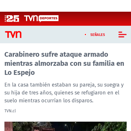
Click acá para ir directamente al contenido
SEÑALES
Carabinero sufre ataque armado
CASTING MASTERCHEF CHILE
mientras almorzaba con su familia en
CASTING TVN VERTICAL
Lo Espejo
TVN VERTICAL
En la casa también estaban su pareja, su suegra y
su hija de tres años, quienes se refugiaron en el
TVN PLAY
suelo mientras ocurrían los disparos.
PROGRAMAS
TVN.cl
TELESERIES