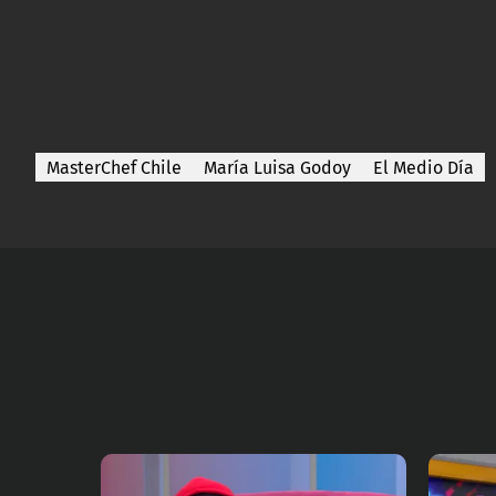
MasterChef Chile
María Luisa Godoy
El Medio Día