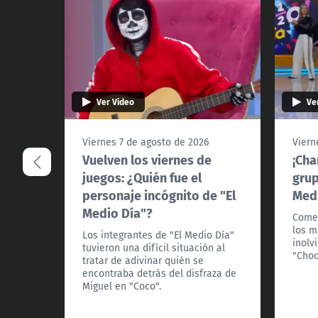
Ver Video
Ve
Viernes 7 de agosto de 2026
Viern
Vuelven los viernes de
¡Cha
juegos: ¿Quién fue el
grup
personaje incógnito de "El
Medi
Medio Día"?
Comen
los m
Los integrantes de "El Medio Día"
inolv
tuvieron una difícil situación al
"Choc
tratar de adivinar quién se
encontraba detrás del disfraza de
Miguel en "Coco".