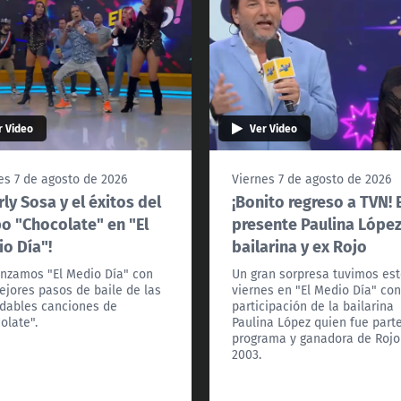
r Video
Ver Video
es 7 de agosto de 2026
Viernes 7 de agosto de 2026
rly Sosa y el éxitos del
¡Bonito regreso a TVN! 
o "Chocolate" en "El
presente Paulina López
o Día"!
bailarina y ex Rojo
zamos "El Medio Día" con
Un gran sorpresa tuvimos es
ejores pasos de baile de las
viernes en "El Medio Día" con
idables canciones de
participación de la bailarina
olate".
Paulina López quien fue part
programa y ganadora de Rojo
2003.