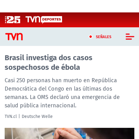
Click acá para ir directamente al contenido
SEÑALES
Brasil investiga dos casos
CASTING MASTERCHEF CHILE
sospechosos de ébola
CASTING TVN VERTICAL
Casi 250 personas han muerto en República
TVN VERTICAL
Democrática del Congo en las últimas dos
semanas. La OMS declaró una emergencia de
TVN PLAY
salud pública internacional.
PROGRAMAS
TVN.cl
Deutsche Welle
TELESERIES