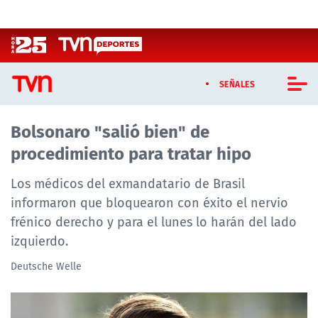
Click acá para ir directamente al contenido
SEÑALES
Bolsonaro "salió bien" de
CASTING MASTERCHEF CHILE
procedimiento para tratar hipo
CASTING TVN VERTICAL
Los médicos del exmandatario de Brasil
TVN VERTICAL
informaron que bloquearon con éxito el nervio
frénico derecho y para el lunes lo harán del lado
TVN PLAY
izquierdo.
PROGRAMAS
Deutsche Welle
TELESERIES