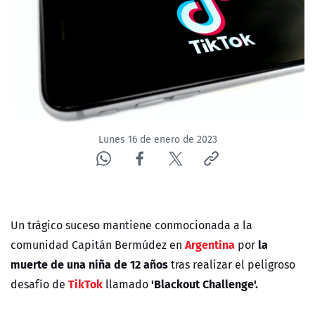
NTV
ACTUALIDAD Y TENDENCIAS
CORPORATIVO Y TRANSPARENCIA
CANAL DE DENUNCIAS
Lunes 16 de enero de 2023
ÁREA DE PROYECTOS
Un trágico suceso mantiene conmocionada a la
Argentina
la
comunidad Capitán Bermúdez en
por
muerte de una niña de 12 años
tras realizar el peligroso
TikTok
'Blackout Challenge'.
desafío de
llamado