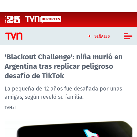
Click acá para ir directamente al contenido
SEÑALES
'Blackout Challenge': niña murió en
CASTING MASTERCHEF CHILE
Argentina tras replicar peligroso
CASTING TVN VERTICAL
desafío de TikTok
TVN VERTICAL
La pequeña de 12 años fue desafiada por unas
amigas, según reveló su familia.
TVN PLAY
TVN.cl
PROGRAMAS
TELESERIES