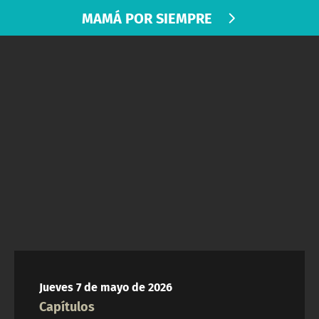
NTV
MAMÁ POR SIEMPRE
ACTUALIDAD Y TENDENCIAS
CORPORATIVO Y TRANSPARENCIA
CANAL DE DENUNCIAS
ÁREA DE PROYECTOS
Jueves 7 de mayo de 2026
Capítulos