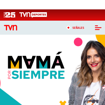
Click acá para ir directamente al contenido
SEÑALES
CASTING MASTERCHEF CHILE
CASTING TVN VERTICAL
TVN VERTICAL
TVN PLAY
PROGRAMAS
TELESERIES