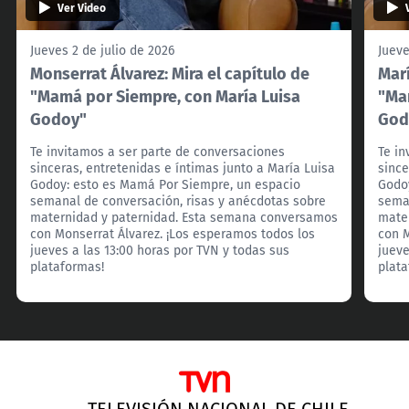
Ver Video
Jueves 2 de julio de 2026
Jueve
Monserrat Álvarez: Mira el capítulo de
Marí
"Mamá por Siempre, con María Luisa
"Ma
Godoy"
God
Te invitamos a ser parte de conversaciones
Te in
sinceras, entretenidas e íntimas junto a María Luisa
since
Godoy: esto es Mamá Por Siempre, un espacio
Godo
semanal de conversación, risas y anécdotas sobre
seman
maternidad y paternidad. Esta semana conversamos
mate
con Monserrat Álvarez. ¡Los esperamos todos los
con M
jueves a las 13:00 horas por TVN y todas sus
jueve
plataformas!
plata
TELEVISIÓN NACIONAL DE CHILE