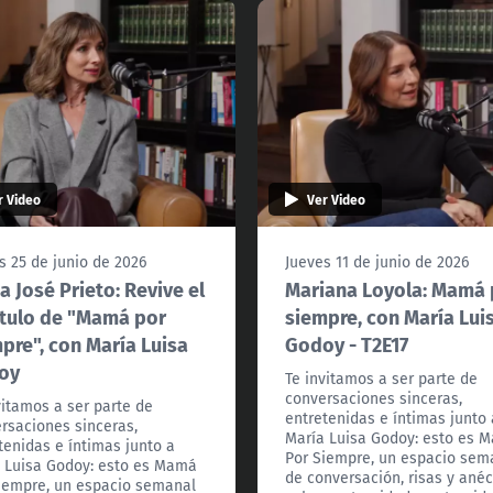
r Video
Ver Video
s 25 de junio de 2026
Jueves 11 de junio de 2026
a José Prieto: Revive el
Mariana Loyola: Mamá 
tulo de "Mamá por
siempre, con María Lui
pre", con María Luisa
Godoy - T2E17
oy
Te invitamos a ser parte de
conversaciones sinceras,
vitamos a ser parte de
entretenidas e íntimas junto 
rsaciones sinceras,
María Luisa Godoy: esto es 
tenidas e íntimas junto a
Por Siempre, un espacio sem
 Luisa Godoy: esto es Mamá
de conversación, risas y ané
iempre, un espacio semanal