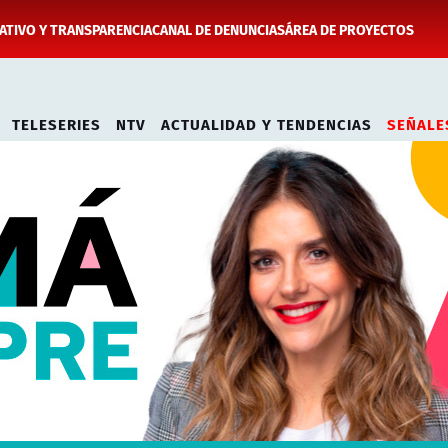
TIVO Y TRANSPARENCIA
CANAL DE DENUNCIAS
ÁREA DE PROYECTOS
TELESERIES
NTV
ACTUALIDAD Y TENDENCIAS
SEÑALE