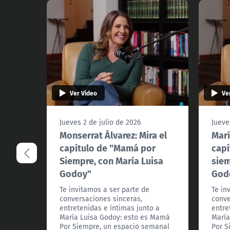
Ver Video
Ve
Jueves 2 de julio de 2026
Jueve
Monserrat Álvarez: Mira el
Marí
capítulo de "Mamá por
capí
Siempre, con María Luisa
siem
Godoy"
God
Te invitamos a ser parte de
Te in
conversaciones sinceras,
conve
entretenidas e íntimas junto a
entre
María Luisa Godoy: esto es Mamá
María
Por Siempre, un espacio semanal
Por S