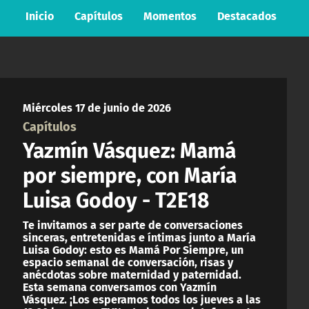
Inicio
Capítulos
Momentos
Destacados
Miércoles 17 de junio de 2026
Capítulos
Yazmín Vásquez: Mamá
por siempre, con María
Luisa Godoy - T2E18
Te invitamos a ser parte de conversaciones
sinceras, entretenidas e íntimas junto a María
Luisa Godoy: esto es Mamá Por Siempre, un
espacio semanal de conversación, risas y
anécdotas sobre maternidad y paternidad.
Esta semana conversamos con Yazmín
Vásquez. ¡Los esperamos todos los jueves a las