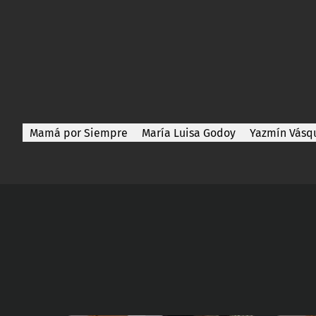
Mamá por Siempre
María Luisa Godoy
Yazmín Vásq