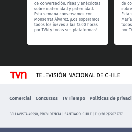
de conversación, risas y anécdotas
de co
sobre maternidad y paternidad.
sobre
Esta semana conversamos con
Esta
Monserrat Álvarez. ¡Los esperamos
María
todos los jueves a las 13:00 horas
todos
por TVN y todas sus plataformas!
por T
TELEVISIÓN NACIONAL DE CHILE
Comercial
Concursos
TV Tiempo
Políticas de privac
BELLAVISTA #0990, PROVIDENCIA | SANTIAGO, CHILE | F: (+56-2)2707 7777