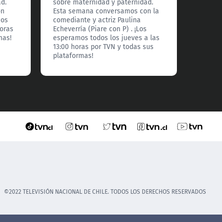
d.
sobre maternidad y paternidad.
de con
on
Esta semana conversamos con la
sobre 
mos
comediante y actriz Paulina
Esta s
horas
Echeverría (Piare con P) . ¡Los
Ignaci
mas!
esperamos todos los jueves a las
todos l
13:00 horas por TVN y todas sus
por TV
plataformas!
©2022 TELEVISIÓN NACIONAL DE CHILE. TODOS LOS DERECHOS RESERVADOS