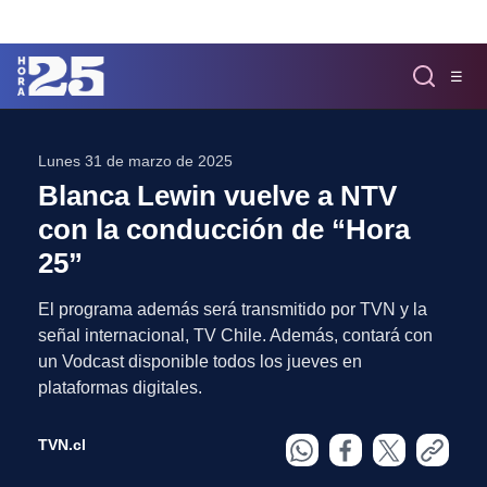
Click acá para ir directamente al contenido
☰
MENÚ
✕
Lunes 31 de marzo de 2025
Blanca Lewin vuelve a NTV
INICIO
con la conducción de “Hora
COLUMNAS
Podcast
25”
Artes
El programa además será transmitido por TVN y la
Cine y Series
señal internacional, TV Chile. Además, contará con
Música
un Vodcast disponible todos los jueves en
Literatura
plataformas digitales.
Patrimonio
EXCLUSIVO H25
TVN.cl