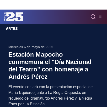
Click acá para ir directamente al contenido
☰
ARTES
MENÚ
✕
INICIO
Miércoles 6 de mayo de 2026
COLUMNAS
Estación Mapocho
Podcast
conmemora el "Día Nacional
Artes
del Teatro" con homenaje a
Cine y Series
Música
Andrés Pérez
Literatura
El evento contará con la presentación especial de
Patrimonio
María Izquierdo junto a La Regia Orquesta, en
EXCLUSIVO H25
recuerdo del dramaturgo Andrés Pérez y la Negra
Ester por La Estación.