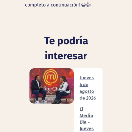
completo a continuación! 😀👍
Te podría
interesar
Jueves
6 de
agosto
de 2026
El
Medio
Día -
Jueves