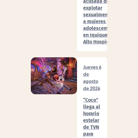
acusada de
explotar
sexualmente
a mujeres y
adolescentes
en Iquique y
Alto Hospicio
Jueves 6
de
agosto
de 2026
“Coco”
llega al
horario
estelar
de TVN
para