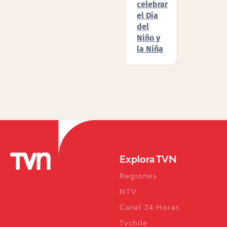
celebrar
el Día
del
Niño y
la Niña
Explora TVN
Regiones
NTV
Canal 24 Horas
Tvchile