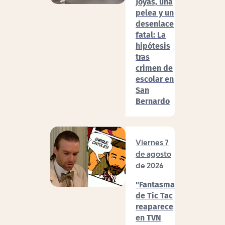
Joyas, una
pelea y un
desenlace
fatal: La
hipótesis
tras
crimen de
escolar en
San
Bernardo
Viernes 7
de agosto
de 2026
"Fantasma"
de Tic Tac
reaparece
en TVN