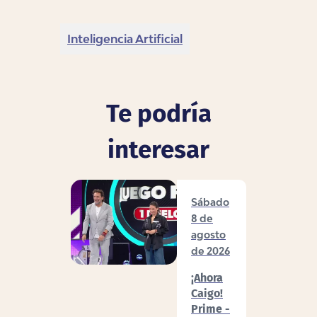
Inteligencia Artificial
Te podría
interesar
Sábado
8 de
agosto
de 2026
¡Ahora
Caigo!
Prime -