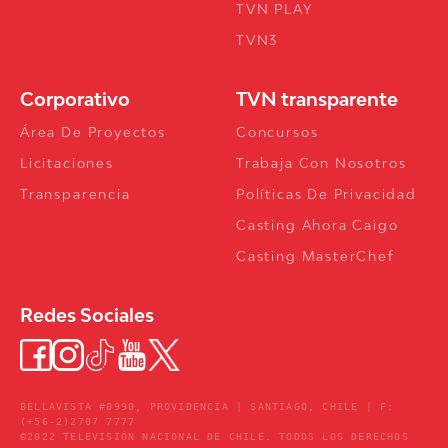
TVN PLAY
TVN3
Corporativo
TVN transparente
Área De Proyectos
Concursos
Licitaciones
Trabaja Con Nosotros
Transparencia
Políticas De Privacidad
Casting Ahora Caigo
Casting MasterChef
Redes Sociales
BELLAVISTA #0990, PROVIDENCIA | SANTIAGO, CHILE | F:
(+56-2)2707 7777
©2022 TELEVISIÓN NACIONAL DE CHILE. TODOS LOS DERECHOS